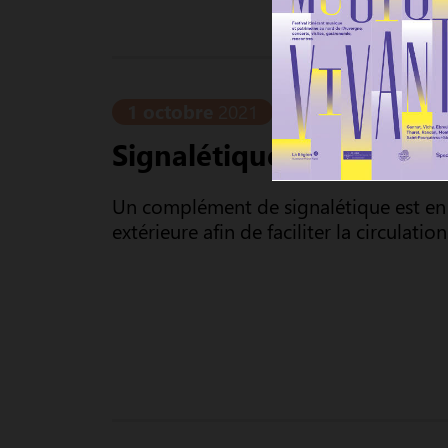
1 octobre
2021
Actualités
Signalétique
Un complément de signalétique est en c
extérieure afin de faciliter la circulatio