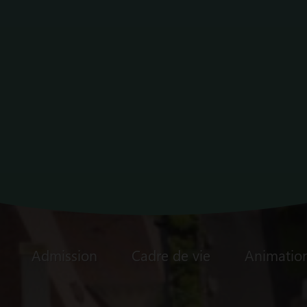
EHPAD
Admission
Cadre de vie
Animatio