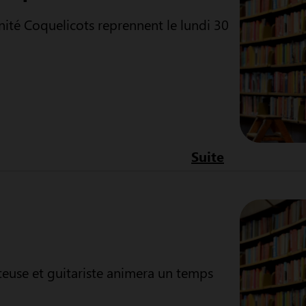
nité Coquelicots reprennent le lundi 30
Suite
nteuse et guitariste animera un temps