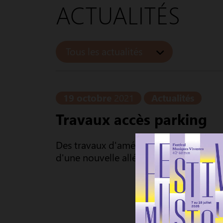
ACTUALITÉS
Tous les actualités
19 octobre
2021
Actualités
Travaux accès parking
Des travaux d'aménagement pour l'accè
d'une nouvelle allée dans le parc déma