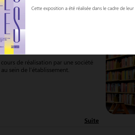
DE
Cette exposition a été réalisée dans le cadre de leur
Suite
ours de réalisation par une société
n au sein de l’établissement.
Suite