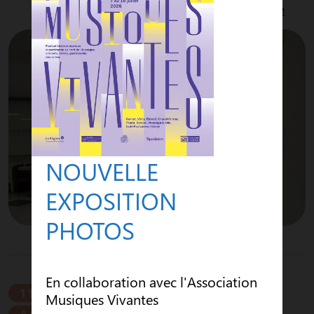
Suite
GAYETTE
NOUVELLE
EXPOSITION
PHOTOS
En collaboration avec l'Association
11 juin
2026
Musiques Vivantes