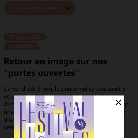
Tous les actualités
11 juin
2026
Actualités
Retour en image sur nos
"portes ouvertes"
Ce vendredi 5 juin, le personnel se préparait à
vous recevoir pour une visite, un atelier, une
discussion autour d'un jeu ou tout simplement
une dégustation salé ou sucrée accompagnée
d'un délicieux cocktail ! Merci à vous d'être
venu...