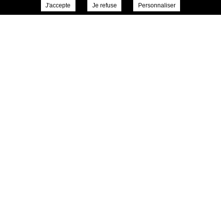
J'accepte
Je refuse
Personnaliser
19 mai
2026
Actualités
Jeu de motricité avec les
élèves du LEP
Le 11 mai , jeu de motricité avec les élèves du
LEP
Suite