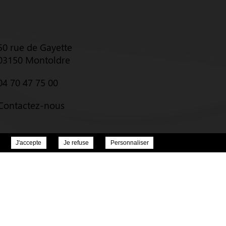
50 rue de Gayette
03150 Montoldre
04 70 47 75 00
Contactez-nous
J'accepte
Je refuse
Personnaliser
égales