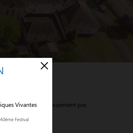
N
siques Vivantes
ux créés n’ont malheureusement pas
 40ème Festival