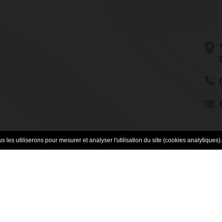
 les utiliserons pour mesurer et analyser l'utilisation du site (cookies analytiques).
© Copyright 2024 - EHPAD de Gayette
réalisé par l'ONPC
/
Enseignement Privé
-
Mentions l